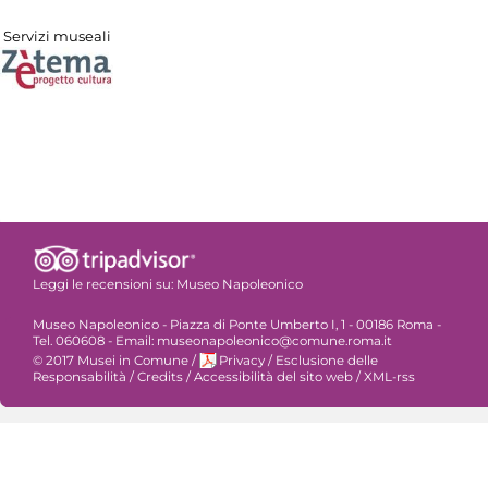
Servizi museali
Leggi le recensioni su:
Museo Napoleonico
Museo Napoleonico - Piazza di Ponte Umberto I, 1 - 00186 Roma -
Tel. 060608 - Email: museonapoleonico@comune.roma.it
© 2017 Musei in Comune
/
Privacy
/
Esclusione delle
Responsabilità
/
Credits
/
Accessibilità del sito web
/
XML-rss