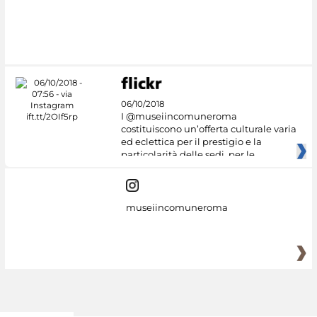
#DiscoverMiC
06/10/2018
I @museiincomuneroma
costituiscono un’offerta culturale varia
ed eclettica per il prestigio e la
particolarità delle sedi, per le
museiincomuneroma