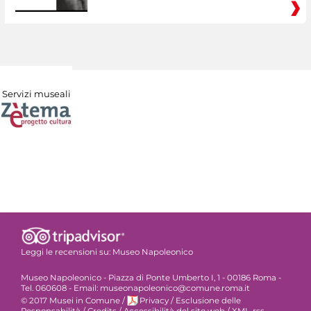
Servizi museali
Leggi le recensioni su:
Museo Napoleonico
Museo Napoleonico - Piazza di Ponte Umberto I, 1 - 00186 Roma -
Tel. 060608 - Email: museonapoleonico@comune.roma.it
© 2017 Musei in Comune
/
Privacy
/
Esclusione delle
Responsabilità
/
Credits
/
Accessibilità del sito web
/
XML-rss