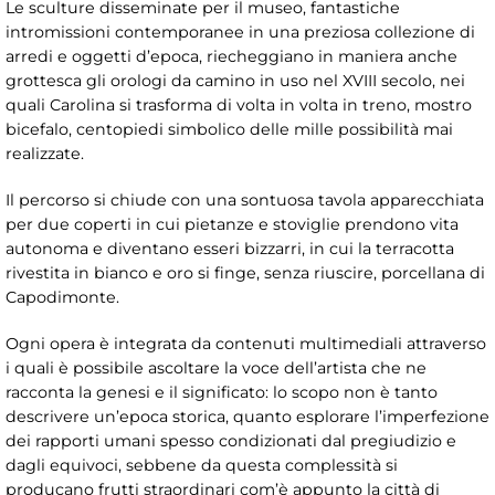
Le sculture disseminate per il museo, fantastiche
intromissioni contemporanee in una preziosa collezione di
arredi e oggetti d’epoca, riecheggiano in maniera anche
grottesca gli orologi da camino in uso nel XVIII secolo, nei
quali Carolina si trasforma di volta in volta in treno, mostro
bicefalo, centopiedi simbolico delle mille possibilità mai
realizzate.
Il percorso si chiude con una sontuosa tavola apparecchiata
per due coperti in cui pietanze e stoviglie prendono vita
autonoma e diventano esseri bizzarri, in cui la terracotta
rivestita in bianco e oro si finge, senza riuscire, porcellana di
Capodimonte.
Ogni opera è integrata da contenuti multimediali attraverso
i quali è possibile ascoltare la voce dell’artista che ne
racconta la genesi e il significato: lo scopo non è tanto
descrivere un’epoca storica, quanto esplorare l’imperfezione
dei rapporti umani spesso condizionati dal pregiudizio e
dagli equivoci, sebbene da questa complessità si
producano frutti straordinari com’è appunto la città di