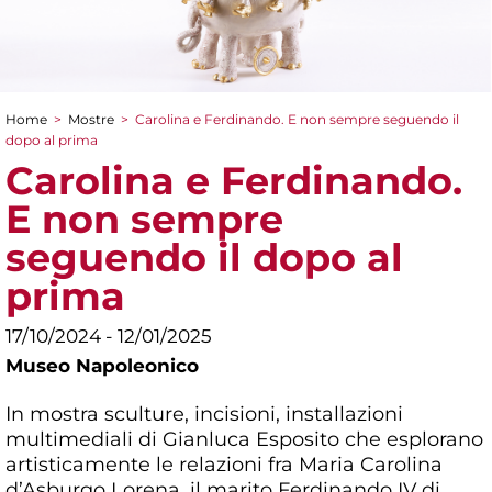
Home
>
Mostre
>
Carolina e Ferdinando. E non sempre seguendo il
Tu sei qui
dopo al prima
Carolina e Ferdinando.
E non sempre
seguendo il dopo al
prima
17/10/2024 - 12/01/2025
Museo Napoleonico
In mostra sculture, incisioni, installazioni
multimediali di Gianluca Esposito che esplorano
artisticamente le relazioni fra Maria Carolina
d’Asburgo Lorena, il marito Ferdinando IV di