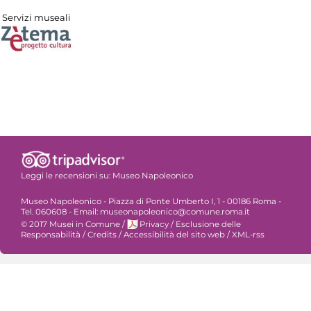
Servizi museali
Leggi le recensioni su:
Museo Napoleonico
Museo Napoleonico - Piazza di Ponte Umberto I, 1 - 00186 Roma -
Tel. 060608 - Email: museonapoleonico@comune.roma.it
© 2017 Musei in Comune
/
Privacy
/
Esclusione delle
Responsabilità
/
Credits
/
Accessibilità del sito web
/
XML-rss