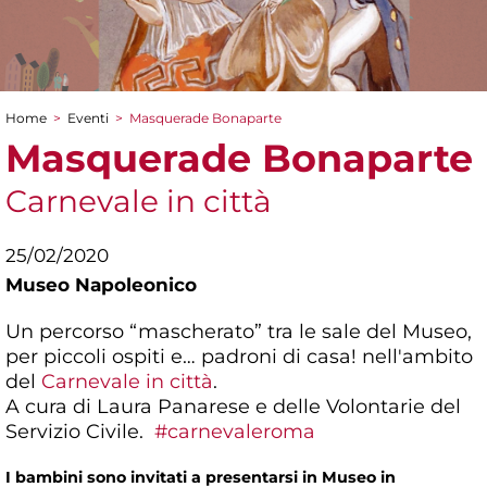
Home
>
Eventi
>
Masquerade Bonaparte
Tu sei qui
Masquerade Bonaparte
Carnevale in città
25/02/2020
Museo Napoleonico
Un percorso “mascherato” tra le sale del Museo,
per piccoli ospiti e… padroni di casa! nell'ambito
del
Carnevale in città
.
A cura di Laura Panarese e delle Volontarie del
Servizio Civile.
#carnevaleroma
I bambini sono invitati a presentarsi in Museo in