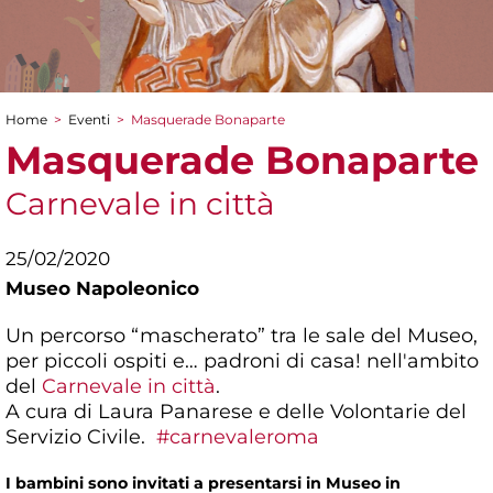
Home
>
Eventi
>
Masquerade Bonaparte
Tu sei qui
Masquerade Bonaparte
Carnevale in città
25/02/2020
Museo Napoleonico
Un percorso “mascherato” tra le sale del Museo,
per piccoli ospiti e… padroni di casa! nell'ambito
del
Carnevale in città
.
A cura di Laura Panarese e delle Volontarie del
Servizio Civile.
#carnevaleroma
I bambini sono invitati a presentarsi in Museo in