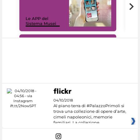
Il 
Le APP del
Mus
Sistema Musei
net
#DiscoverMiC
04/10/2018
Al piano terra di #PalazzoPrimoli si
trova una collezione di opere d’arte,
cimeli napoleonici, memorie
familiari. La collezione