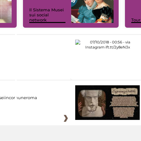
Il Sistema Musei
sui social
network
Tour
eiincomuneroma