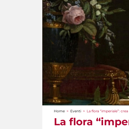
Home
>
Eventi
>
La flora “imperiale”: crea
Tu sei qui
La flora “imper