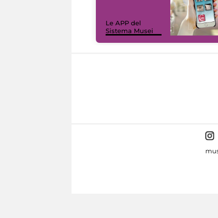
Le APP del
Sistema Musei
mus