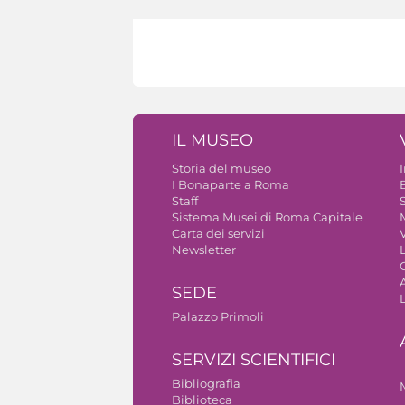
IL MUSEO
Storia del museo
I Bonaparte a Roma
Staff
S
Sistema Musei di Roma Capitale
Carta dei servizi
V
Newsletter
A
SEDE
Palazzo Primoli
SERVIZI SCIENTIFICI
Bibliografia
Biblioteca