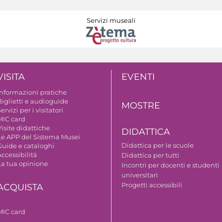
Servizi museali
VISITA
EVENTI
Informazioni pratiche
Biglietti e audioguide
MOSTRE
ervizi per i visitatori
MIC card
isite didattiche
DIDATTICA
Le APP del Sistema Musei
Didattica per le scuole
Guide e cataloghi
ccessibilità
Didattica per tutti
La tua opinione
Incontri per docenti e studenti
universitari
Progetti accessibili
ACQUISTA
MIC card