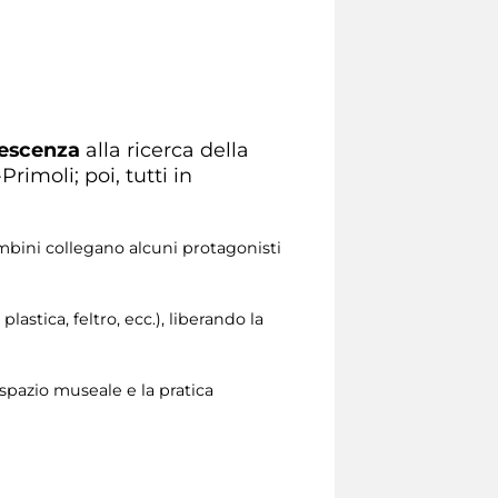
olescenza
alla ricerca della
imoli; poi, tutti in
ambini collegano alcuni protagonisti
astica, feltro, ecc.), liberando la
o spazio museale e la pratica