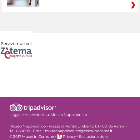
Servizi museali
Leggi le recensioni su:
Museo Napoleonico
Museo Napoleonico - Piazza di Ponte Umberto I, 1 - 00186 Roma -
Tel. 060608 - Email: museonapoleonico@comune.roma.it
© 2017 Musei in Comune
/
Privacy
/
Esclusione delle