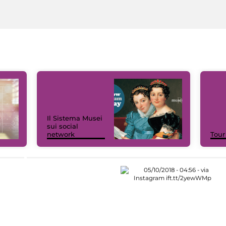
Il Sistema Musei
sui social
network
Tour