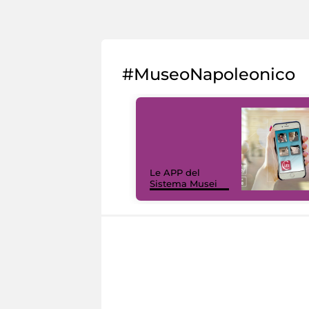
#MuseoNapoleonico
Le APP del
Sistema Musei