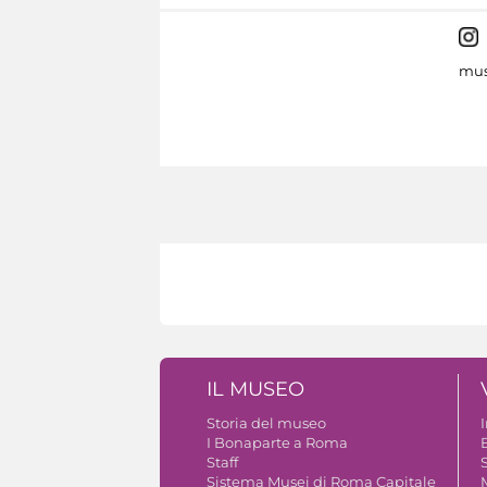
mus
IL MUSEO
Storia del museo
I Bonaparte a Roma
Staff
S
Sistema Musei di Roma Capitale