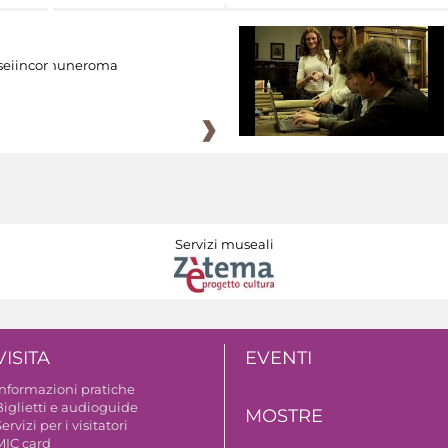
eiincomuneroma
Servizi museali
VISITA
EVENTI
Informazioni pratiche
Biglietti e audioguide
MOSTRE
ervizi per i visitatori
MIC card