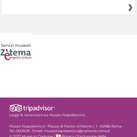
Servizi museali
Leggi le recensioni su:
Museo Napoleonico
Museo Napoleonico - Piazza di Ponte Umberto I, 1 - 00186 Roma -
Tel. 060608 - Email: museonapoleonico@comune.roma.it
© 2017 Musei in Comune
/
Privacy
/
Esclusione delle