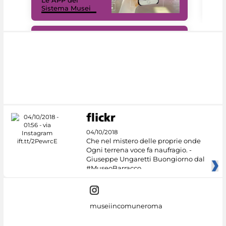
Sistema Musei
net
#DiscoverMiC
04/10/2018
Che nel mistero delle proprie onde
Ogni terrena voce fa naufragio. -
Giuseppe Ungaretti Buongiorno dal
#MuseoBarracco
museiincomuneroma