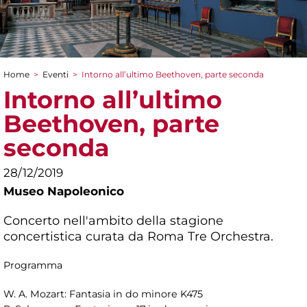
Home
>
Eventi
>
Intorno all’ultimo Beethoven, parte seconda
Tu sei qui
Intorno all’ultimo
Beethoven, parte
seconda
28/12/2019
Museo Napoleonico
Concerto nell'ambito della stagione
concertistica curata da Roma Tre Orchestra.
Programma
W. A. Mozart: Fantasia in do minore K475