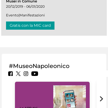
Musei in Comune
20/12/2019 - 06/01/2020
Evento|Manifestazioni
Gratis con la MIC card
#MuseoNapoleonico
Il 
Le APP del
Mus