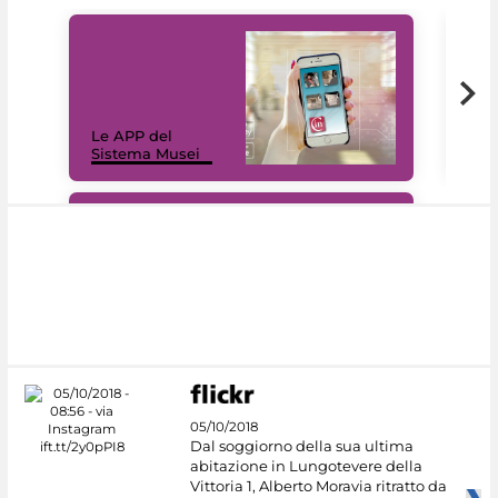
Il 
Le APP del
Mus
Sistema Musei
net
#DiscoverMiC
05/10/2018
Dal soggiorno della sua ultima
abitazione in Lungotevere della
Vittoria 1, Alberto Moravia ritratto da