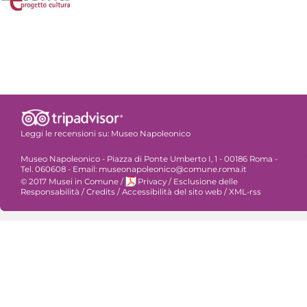
Leggi le recensioni su:
Museo Napoleonico
Museo Napoleonico - Piazza di Ponte Umberto I, 1 - 00186 Roma -
Tel. 060608 - Email: museonapoleonico@comune.roma.it
© 2017 Musei in Comune
/
Privacy
/
Esclusione delle
Responsabilità
/
Credits
/
Accessibilità del sito web
/
XML-rss