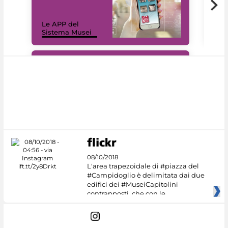
Il 
Le APP del
Mus
Sistema Musei
net
#DiscoverMiC
08/10/2018
L'area trapezoidale di #piazza del
#Campidoglio è delimitata dai due
edifici dei #MuseiCapitolini
contrapposti, che con le