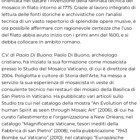
orientata nel datare l'invenzione della raffinata tecnica del
mosaico in filato intorno al 1775. Grazie al lavoro integrato di
lettura delle fonti storiche e archivistiche con l'analisi
tecnica di un vasto repertorio di splendide opere musive, è
ora possibile affermare con ragionevole certezza che l'uso
del filato abbia avuto inizio con i primi anni del 1600, e si
debba collocare in ambito romano.
C.V. di Paolo Di Buono:
Paolo Di Buono, archeologo
cristiano, ha iniziato la sua formazione come mosaicista
presso lo Studio del Mosaico Vaticano, di cui è direttore dal
2004. Poliglotta e cultore di Storia dell’Arte, ha messo a
servizio la sua esperienza di mosaicista in veste di
consulente tecnico nei restauri dei mosaici della Basilica di
San Pietro in Vaticano. Ha pubblicato vari articoli sullo
Studio tra cui nel catalogo della mostra “An Evolution of the
human Spirit as seen through Mosaic Art” (2006), di cui ha
curato l’allestimento e l’organizzazione a New Orleans; nel
catalogo “Magnificenze Vaticane, tesori inediti della
Fabbrica di san Pietro” (2008); nella pubblicazione “1943
Bombe sul Vaticano” (2010); nel catalogo “Europäische