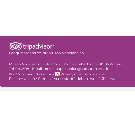
Leggi le recensioni su:
Museo Napoleonico
Museo Napoleonico - Piazza di Ponte Umberto I, 1 - 00186 Roma -
Tel. 060608 - Email: museonapoleonico@comune.roma.it
© 2017 Musei in Comune
/
Privacy
/
Esclusione delle
Responsabilità
/
Credits
/
Accessibilità del sito web
/
XML-rss