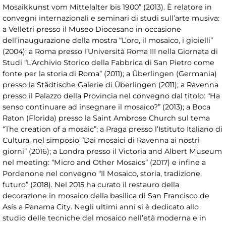
Mosaikkunst vom Mittelalter bis 1900” (2013). È relatore in
convegni internazionali e seminari di studi sull’arte musiva:
a Velletri presso il Museo Diocesano in occasione
dell’inaugurazione della mostra “L’oro, il mosaico, i gioielli”
(2004); a Roma presso l’Università Roma III nella Giornata di
Studi “L’Archivio Storico della Fabbrica di San Pietro come
fonte per la storia di Roma” (2011); a Überlingen (Germania)
presso la Städtische Galerie di Überlingen (2011); a Ravenna
presso il Palazzo della Provincia nel convegno dal titolo: “Ha
senso continuare ad insegnare il mosaico?” (2013); a Boca
Raton (Florida) presso la Saint Ambrose Church sul tema
“The creation of a mosaic”; a Praga presso l’Istituto Italiano di
Cultura, nel simposio “Dai mosaici di Ravenna ai nostri
giorni” (2016); a Londra presso il Victoria and Albert Museum
nel meeting: “Micro and Other Mosaics” (2017) e infine a
Pordenone nel convegno “Il Mosaico, storia, tradizione,
futuro” (2018). Nel 2015 ha curato il restauro della
decorazione in mosaico della basilica di San Francisco de
Asís a Panama City. Negli ultimi anni si è dedicato allo
studio delle tecniche del mosaico nell’età moderna e in