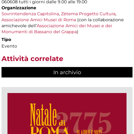
060608 tutti i giorni dalle 9.00 alle 19.00
Organizzazione
Sovrintendenza Capitolina
,
Zètema Progetto Cultura
,
Associazione Amici Musei di Roma
(con la collaborazione
amichevole dell’
Associazione Amici dei Musei e dei
Monumenti di Bassano del Grappa
)
Tipo
Evento
Attività correlate
In archivio