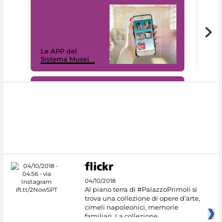
Il 
Le APP del
Mus
Sistema Musei
net
#DiscoverMiC
04/10/2018
Al piano terra di #PalazzoPrimoli si
trova una collezione di opere d’arte,
cimeli napoleonici, memorie
familiari. La collezione