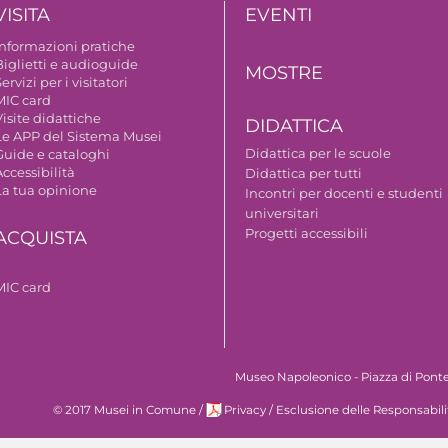
VISITA
EVENTI
Informazioni pratiche
Biglietti e audioguide
MOSTRE
ervizi per i visitatori
MIC card
isite didattiche
DIDATTICA
Le APP del Sistema Musei
Didattica per le scuole
Guide e cataloghi
ccessibilità
Didattica per tutti
La tua opinione
Incontri per docenti e studenti
universitari
Progetti accessibili
ACQUISTA
MIC card
Museo Napoleonico - Piazza di Ponte 
© 2017 Musei in Comune
/
Privacy
/
Esclusione delle Responsabili