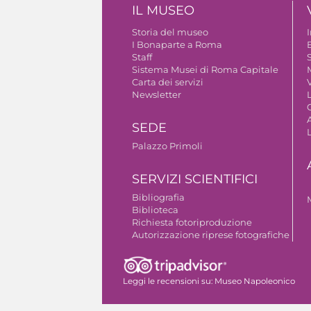
IL MUSEO
Storia del museo
I Bonaparte a Roma
Staff
S
Sistema Musei di Roma Capitale
Carta dei servizi
V
Newsletter
A
SEDE
Palazzo Primoli
SERVIZI SCIENTIFICI
Bibliografia
Biblioteca
Richiesta fotoriproduzione
Autorizzazione riprese fotografiche
Leggi le recensioni su:
Museo Napoleonico