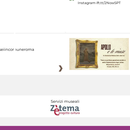
eiincomuneroma
Servizi museali