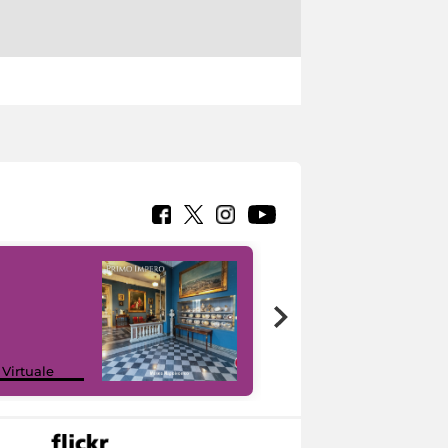
Google Arts &
 Virtuale
Culture