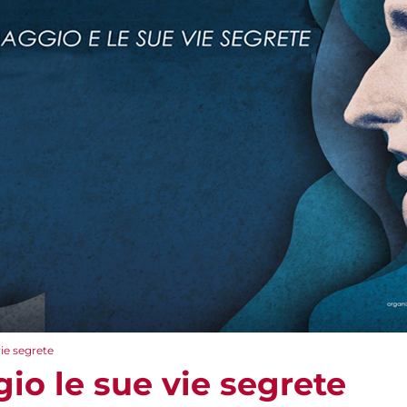
vie segrete
io le sue vie segrete