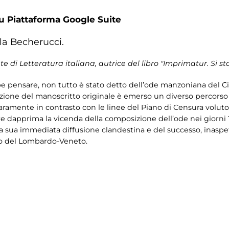
u Piattaforma Google Suite
la Becherucci.
 di Letteratura italiana, autrice del libro "Imprimatur. Si 
e pensare, non tutto è stato detto dell’ode manzoniana del 
itazione del manoscritto originale è emerso un diverso percors
aramente in contrasto con le linee del Piano di Censura volut
are dapprima la vicenda della composizione dell’ode nei giorni 18-
lla sua immediata diffusione clandestina e del successo, inaspet
no del Lombardo-Veneto.