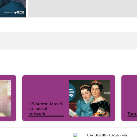
Il Sistema Musei
sui social
network
Tour