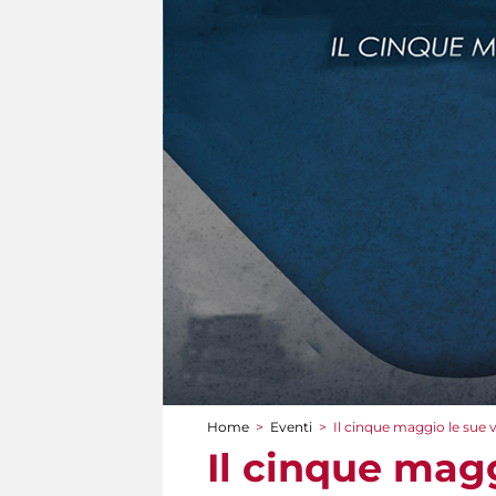
Home
>
Eventi
>
Il cinque maggio le sue 
Tu sei qui
Il cinque magg