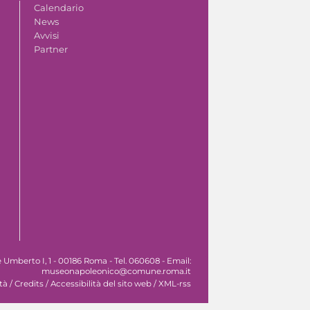
Calendario
News
Avvisi
Partner
Umberto I, 1 - 00186 Roma - Tel. 060608 - Email:
museonapoleonico@comune.roma.it
tà
/
Credits
/
Accessibilità del sito web
/
XML-rss