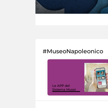
#MuseoNapoleonico
Le APP del
Sistema Musei