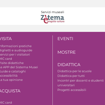
Servizi museali
VISITA
EVENTI
Informazioni pratiche
Biglietti e audioguide
MOSTRE
ervizi per i visitatori
MIC card
isite didattiche
DIDATTICA
Le APP del Sistema Musei
Didattica per le scuole
Guide e cataloghi
ccessibilità
Didattica per tutti
La tua opinione
Incontri per docenti e studenti
universitari
Progetti accessibili
ACQUISTA
MIC card