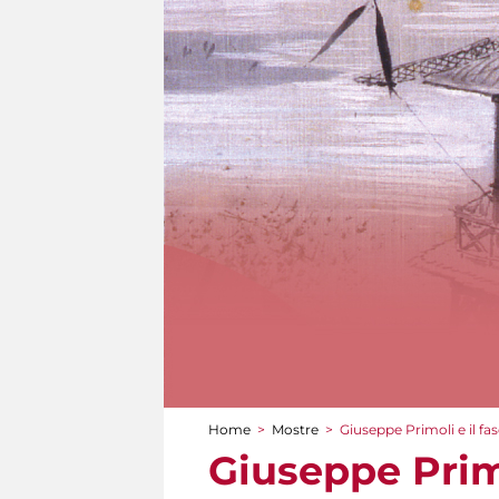
Home
>
Mostre
>
Giuseppe Primoli e il fas
Tu sei qui
Giuseppe Primo