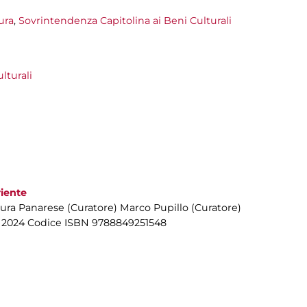
ura
,
Sovrintendenza Capitolina ai Beni Culturali
lturali
riente
ura Panarese (Curatore) Marco Pupillo (Curatore)
nno 2024 Codice ISBN 9788849251548