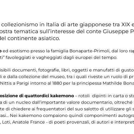
collezionismo in Italia di arte giapponese tra XIX e
ra tematica sull’interesse del conte Giuseppe Pri
el continente asiatico.
mo
ed esotismo presso la famiglia Bonaparte-Primoli, dal loro ra
nti” favoleggiati e vagheggiati dagli europei del tempo.
sibili documenti, fotografie, libri, oggetti e manufatti di gust
 e dalla collezione del museo, tra i quali riveste un ruolo di 
ittis a Parigi intorno al 1880 per la principessa Mathilde Bon
posizione di quattordici kakemono
– rotoli dipinti in carta o 
ta di un nucleo dall’importante valore documentario, oltreché sto
te di chiedere ai frequentatori del suo salotto di utilizzare gl
 frasi... Nei kakemono compaiono quindi componimenti autografi
y, Loti, Anatole France - di poeti provenzali, di autori e interpre