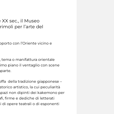
 XX sec., il Museo
moli per l’arte del
pporto con l’Oriente vicino e
o, tema o manifattura orientale
primo piano il ventaglio con scene
aparte.
stoffa della tradizione giapponese –
rico artistico, la cui peculiarità
i spazi non dipinti dei kakemono per
, firme e dediche di letterati
ti di opere teatrali o di esponenti