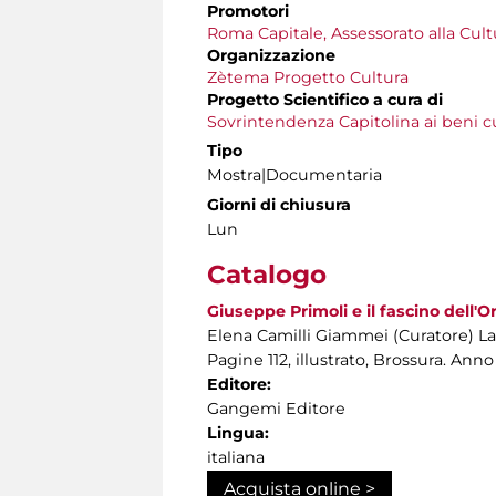
Promotori
Roma Capitale, Assessorato alla Cult
Organizzazione
Zètema Progetto Cultura
Progetto Scientifico a cura di
Sovrintendenza Capitolina ai beni cu
Tipo
Mostra|Documentaria
Giorni di chiusura
Lun
Catalogo
Giuseppe Primoli e il fascino dell'O
Elena Camilli Giammei (Curatore) La
Pagine 112, illustrato, Brossura. A
Editore:
Gangemi Editore
Lingua:
italiana
Acquista online >