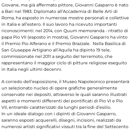
Giovane, ma già affermato pittore, Giovanni Gasparro è nato
a Bari nel 1983. Diplomato all’Accademia di Belle Arti di
Roma, ha esposto in numerose mostre personali e collettive
in Italia e all’estero. Il suo lavoro ha ricevuto importanti
riconoscimenti: nel 2014, con Quum memoranda - ritratto di
papa Pio VII (esposto in mostra), Giovanni Gasparro ha vinto
il Premio Pio Alferano e il Premio Brazzale. Nella Basilica di
San Giuseppe Artigiano all’Aquila ha dipinto 19 tele,
commissionate nel 2011 a seguito del terremoto, che
rappresentano il maggior ciclo di pitture religiose eseguito
in Italia negli ultimi decenni.
A corredo dell’esposizione, il Museo Napoleonico presenterà
un selezionato nucleo di opere grafiche generalmente
conservate nei depositi, attraverso le quali saranno illustrati
aspetti e momenti differenti dei pontificati di Pio VI e Pio
VII, entrambi caratterizzati da lunghi periodi d’esilio.
In un ideale dialogo con i dipinti di Giovanni Gasparro,
saranno esposti acquerelli, disegni, incisioni, realizzati da
numerosi artisti significativi vissuti tra la fine del Settecento