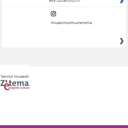
#MuseoBarracco
museiincomuneroma
Servizi museali