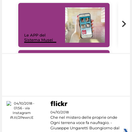
Il 
Le APP del
Mus
Sistema Musei
net
#DiscoverMiC
04/10/2018
Che nel mistero delle proprie onde
Ogni terrena voce fa naufragio. -
Giuseppe Ungaretti Buongiorno dal