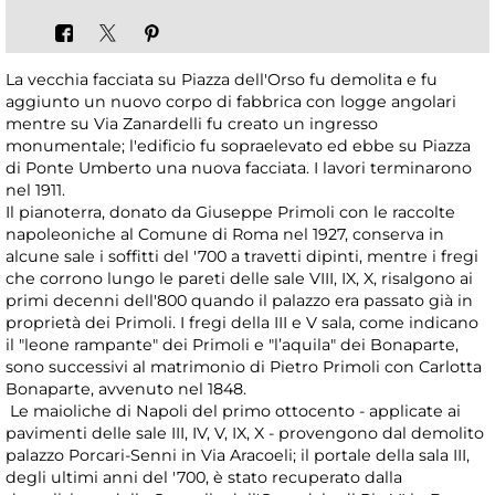
La vecchia facciata su Piazza dell'Orso fu demolita e fu
aggiunto un nuovo corpo di fabbrica con logge angolari
mentre su Via Zanardelli fu creato un ingresso
monumentale; l'edificio fu sopraelevato ed ebbe su Piazza
di Ponte Umberto una nuova facciata. I lavori terminarono
nel 1911.
Il pianoterra, donato da Giuseppe Primoli con le raccolte
napoleoniche al Comune di Roma nel 1927, conserva in
alcune sale i soffitti del '700 a travetti dipinti, mentre i fregi
che corrono lungo le pareti delle sale VIII, IX, X, risalgono ai
primi decenni dell'800 quando il palazzo era passato già in
proprietà dei Primoli. I fregi della III e V sala, come indicano
il "leone rampante" dei Primoli e "l’aquila" dei Bonaparte,
sono successivi al matrimonio di Pietro Primoli con Carlotta
Bonaparte, avvenuto nel 1848.
Le maioliche di Napoli del primo ottocento - applicate ai
pavimenti delle sale III, IV, V, IX, X - provengono dal demolito
palazzo Porcari-Senni in Via Aracoeli; il portale della sala III,
degli ultimi anni del '700, è stato recuperato dalla