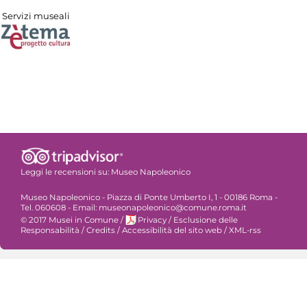
Servizi museali
Leggi le recensioni su:
Museo Napoleonico
Museo Napoleonico - Piazza di Ponte Umberto I, 1 - 00186 Roma -
Tel. 060608 - Email: museonapoleonico@comune.roma.it
© 2017 Musei in Comune
/
Privacy
/
Esclusione delle
Responsabilità
/
Credits
/
Accessibilità del sito web
/
XML-rss