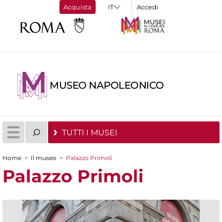
Acquista
Accedi
MUSEO NAPOLEONICO
TUTTI I MUSEI
Home
>
Il museo
>
Palazzo Primoli
Tu sei qui
Palazzo Primoli