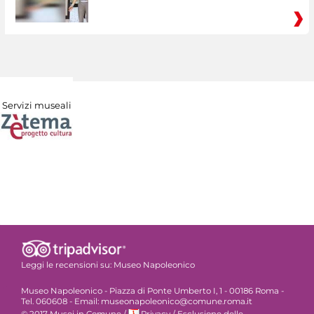
Servizi museali
Leggi le recensioni su:
Museo Napoleonico
Museo Napoleonico - Piazza di Ponte Umberto I, 1 - 00186 Roma -
Tel. 060608 - Email: museonapoleonico@comune.roma.it