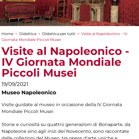
Home
>
Didattica
>
Didattica per tutti
>
Visite al Napoleonico - IV
Tu sei qui
Giornata Mondiale Piccoli Musei
Visite al Napoleonico -
IV Giornata Mondiale
Piccoli Musei
19/09/2021
Museo Napoleonico
Visite guidate al museo in occasione della IV Giornata
Mondiale Piccoli Musei
Storie e curiosità su quattro generazioni di Bonaparte, da
Napoleone sino agli inizi del Novecento, sono raccontate
dalle collezioni del Museo, tra opere d'arte uniche e