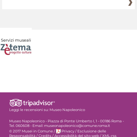
Servizi museali
Leggi le recensioni su:
Museo Napoleonico
Museo Napoleonico - Piazza di Ponte Umberto I, 1 - 00186 Roma -
Tel. 060608 - Email: museonapoleonico@comune.roma.it
© 2017 Musei in Comune
/
Privacy
/
Esclusione delle
Responsabilità
/
Credits
/
Accessibilità del sito web
/
XML-rss