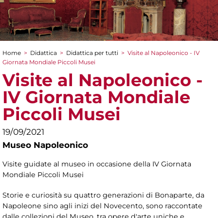
Home
>
Didattica
>
Didattica per tutti
>
Visite al Napoleonico - IV
Tu sei qui
Giornata Mondiale Piccoli Musei
Visite al Napoleonico -
IV Giornata Mondiale
Piccoli Musei
19/09/2021
Museo Napoleonico
Visite guidate al museo in occasione della IV Giornata
Mondiale Piccoli Musei
Storie e curiosità su quattro generazioni di Bonaparte, da
Napoleone sino agli inizi del Novecento, sono raccontate
dalle collezioni del Museo, tra opere d'arte uniche e