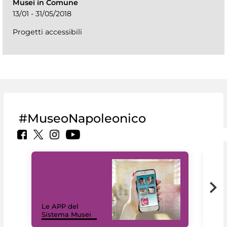
Musei in Comune
13/01 - 31/05/2018
Progetti accessibili
#MuseoNapoleonico
Il 
Le APP del
Mus
Sistema Musei
net