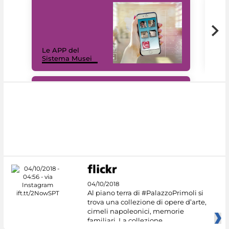
Il 
Le APP del
Mus
Sistema Musei
net
#DiscoverMiC
04/10/2018
Al piano terra di #PalazzoPrimoli si
trova una collezione di opere d’arte,
cimeli napoleonici, memorie
familiari. La collezione