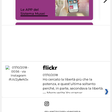
Il 
Le APP del
Mus
Sistema Musei
net
#DiscoverMiC
07/10/2018
Ho cercato la libertà più che la
potenza, e quest'ultima soltanto
perché, in parte, secondava la libertà.
— Marguerite Yourcenar
museiincomuneroma