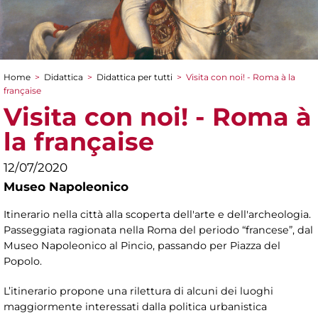
Home
>
Didattica
>
Didattica per tutti
>
Visita con noi! - Roma à la
Tu sei qui
française
Visita con noi! - Roma à
la française
12/07/2020
Museo Napoleonico
Itinerario nella città alla scoperta dell'arte e dell'archeologia.
Passeggiata ragionata nella Roma del periodo “francese”, dal
Museo Napoleonico al Pincio, passando per Piazza del
Popolo.
L’itinerario propone una rilettura di alcuni dei luoghi
maggiormente interessati dalla politica urbanistica