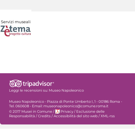
Servizi museali
Leggi le recensioni su:
Museo Napoleonico
Museo Napoleonico - Piazza di Ponte Umberto I, 1 - 00186 Roma -
Tel. 060608 - Email: museonapoleonico@comune.roma.it
© 2017 Musei in Comune
/
Privacy
/
Esclusione delle
Responsabilità
/
Credits
/
Accessibilità del sito web
/
XML-rss