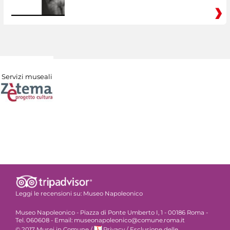
Servizi museali
Leggi le recensioni su:
Museo Napoleonico
Museo Napoleonico - Piazza di Ponte Umberto I, 1 - 00186 Roma -
Tel. 060608 - Email: museonapoleonico@comune.roma.it
© 2017 Musei in Comune
/
Privacy
/
Esclusione delle