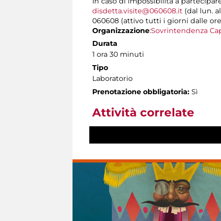
In caso di impossibilità a partecipar
disdetta.visite@060608.it
(dal lun. a
060608 (attivo tutti i giorni dalle ore
Organizzazione
:
Sovrintendenza Cap
Durata
1 ora 30 minuti
Tipo
Laboratorio
Prenotazione obbligatoria:
Sì
Attività correlate