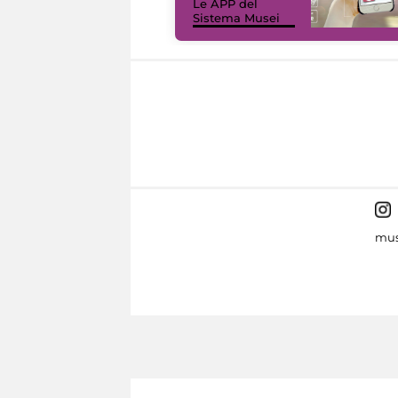
Le APP del
Sistema Musei
mus