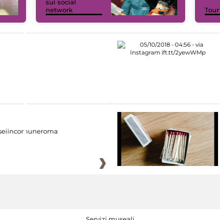
sui social
network
Tour
eiincomuneroma
Servizi museali