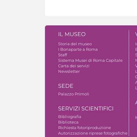
IL MUSEO
Storia del museo
I Bonaparte a Roma
Staff
S
Sistema Musei di Roma Capitale
Carta dei servizi
V
Newsletter
A
SEDE
Palazzo Primoli
SERVIZI SCIENTIFICI
Bibliografia
Biblioteca
Richiesta fotoriproduzione
Autorizzazione riprese fotografiche