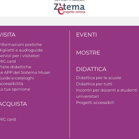
VISITA
EVENTI
Informazioni pratiche
Biglietti e audioguide
MOSTRE
ervizi per i visitatori
MIC card
isite didattiche
DIDATTICA
Le APP del Sistema Musei
Didattica per le scuole
Guide e cataloghi
ccessibilità
Didattica per tutti
La tua opinione
Incontri per docenti e studenti
universitari
Progetti accessibili
ACQUISTA
MIC card