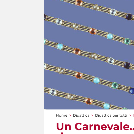
Home
>
Didattica
>
Didattica per tutti
>
Tu sei qui
Un Carnevale..