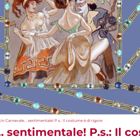
Un Carnevale... sentimentale! P.s.: Il costume è di rigore
. sentimentale! P.s.: Il c