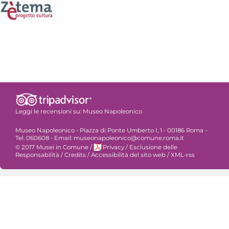
Leggi le recensioni su:
Museo Napoleonico
Museo Napoleonico - Piazza di Ponte Umberto I, 1 - 00186 Roma -
Tel. 060608 - Email: museonapoleonico@comune.roma.it
© 2017 Musei in Comune
/
Privacy
/
Esclusione delle
Responsabilità
/
Credits
/
Accessibilità del sito web
/
XML-rss