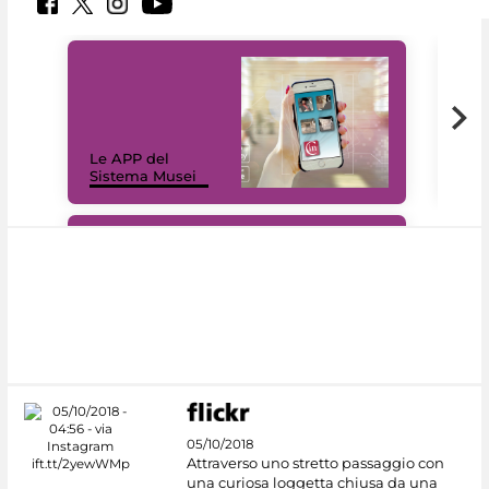
Il 
Le APP del
Mus
Sistema Musei
net
#DiscoverMiC
05/10/2018
Attraverso uno stretto passaggio con
una curiosa loggetta chiusa da una