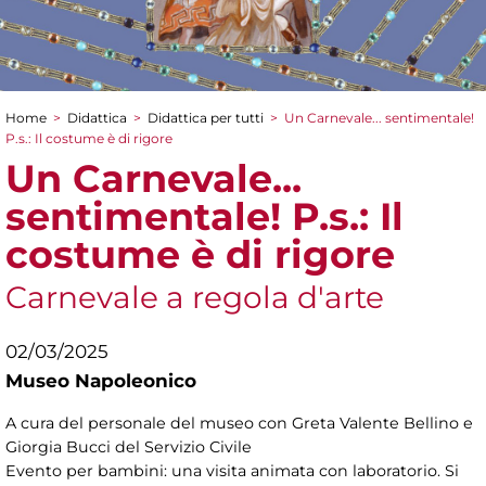
Home
>
Didattica
>
Didattica per tutti
>
Un Carnevale... sentimentale!
Tu sei qui
P.s.: Il costume è di rigore
Un Carnevale...
sentimentale! P.s.: Il
costume è di rigore
Carnevale a regola d'arte
02/03/2025
Museo Napoleonico
A cura del personale del museo con Greta Valente Bellino e
Giorgia Bucci del Servizio Civile
Evento per bambini: una visita animata con laboratorio. Si