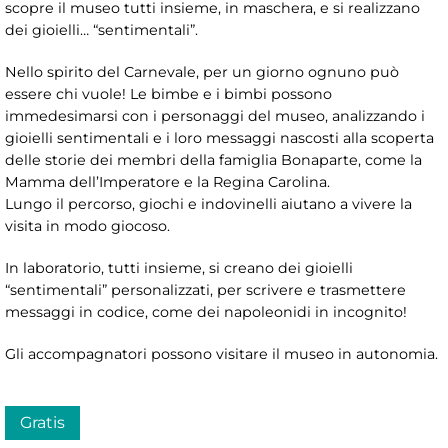
scopre il museo tutti insieme, in maschera, e si realizzano
dei gioielli… “sentimentali”.
Nello spirito del Carnevale, per un giorno ognuno può
essere chi vuole! Le bimbe e i bimbi possono
immedesimarsi con i personaggi del museo, analizzando i
gioielli sentimentali e i loro messaggi nascosti alla scoperta
delle storie dei membri della famiglia Bonaparte, come la
Mamma dell’Imperatore e la Regina Carolina.
Lungo il percorso, giochi e indovinelli aiutano a vivere la
visita in modo giocoso.
In laboratorio, tutti insieme, si creano dei gioielli
“sentimentali” personalizzati, per scrivere e trasmettere
messaggi in codice, come dei napoleonidi in incognito!
Gli accompagnatori possono visitare il museo in autonomia.
Gratis