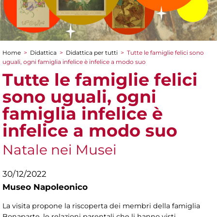
Home
>
Didattica
>
Didattica per tutti
>
Tutte le famiglie felici sono
Tu sei qui
uguali, ogni famiglia infelice è infelice a modo suo
Tutte le famiglie felici
sono uguali, ogni
famiglia infelice è
infelice a modo suo
Natale nei Musei
30/12/2022
Museo Napoleonico
La visita propone la riscoperta dei membri della famiglia
Bonaparte, le relazioni parentali che li hanno visti