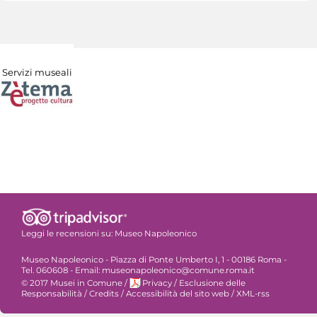
Servizi museali
Leggi le recensioni su:
Museo Napoleonico
Museo Napoleonico - Piazza di Ponte Umberto I, 1 - 00186 Roma -
Tel. 060608 - Email: museonapoleonico@comune.roma.it
© 2017 Musei in Comune
/
Privacy
/
Esclusione delle
Responsabilità
/
Credits
/
Accessibilità del sito web
/
XML-rss