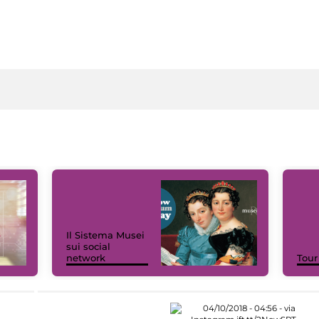
Il Sistema Musei
sui social
network
Tour