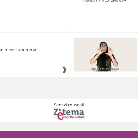
eiincomuneroma
Servizi museali