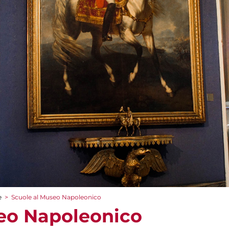
e
>
Scuole al Museo Napoleonico
eo Napoleonico