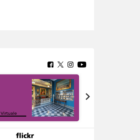
Google Arts &
 Virtuale
Culture