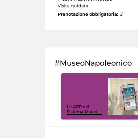
Visita guidata
Prenotazione obbligatoria:
Sì
#MuseoNapoleonico
Le APP del
Sistema Musei