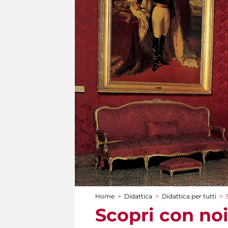
Home
>
Didattica
>
Didattica per tutti
>
Tu sei qui
Scopri con noi