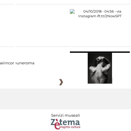
eiincomuneroma
Servizi museali