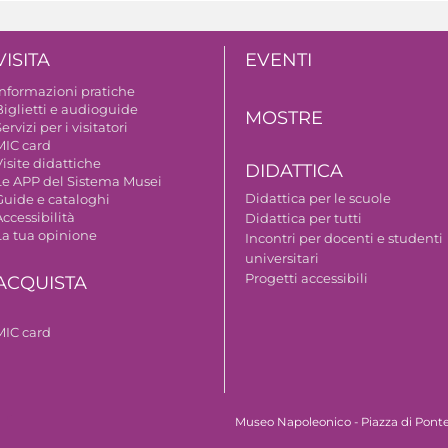
VISITA
EVENTI
Informazioni pratiche
Biglietti e audioguide
MOSTRE
ervizi per i visitatori
MIC card
isite didattiche
DIDATTICA
Le APP del Sistema Musei
Didattica per le scuole
Guide e cataloghi
ccessibilità
Didattica per tutti
La tua opinione
Incontri per docenti e studenti
universitari
Progetti accessibili
ACQUISTA
MIC card
Museo Napoleonico - Piazza di Ponte 