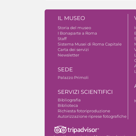
IL MUSEO
Storia del museo
I Bonaparte a Roma
Staff
S
Sistema Musei di Roma Capitale
Carta dei servizi
V
Newsletter
A
SEDE
Palazzo Primoli
SERVIZI SCIENTIFICI
Bibliografia
Biblioteca
Richiesta fotoriproduzione
Autorizzazione riprese fotografiche