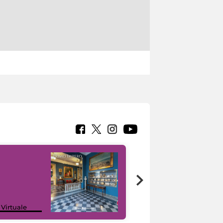
Google Arts &
 Virtuale
Culture