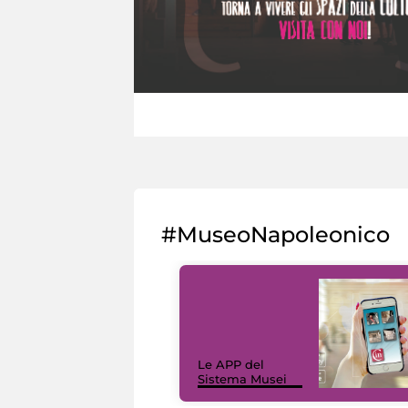
#MuseoNapoleonico
Le APP del
Sistema Musei