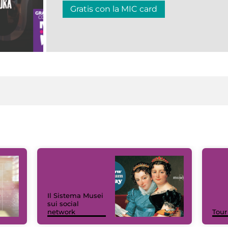
Gratis con la MIC card
Il Sistema Musei
sui social
network
Tour