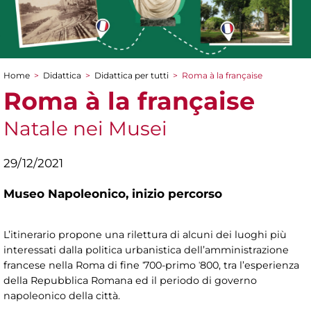
Home
>
Didattica
>
Didattica per tutti
>
Roma à la française
Tu sei qui
Roma à la française
Natale nei Musei
29/12/2021
Museo Napoleonico,
inizio percorso
L’itinerario propone una rilettura di alcuni dei luoghi più
interessati dalla politica urbanistica dell’amministrazione
francese nella Roma di fine ˈ700-primo ˈ800, tra l’esperienza
della Repubblica Romana ed il periodo di governo
napoleonico della città.