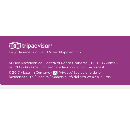
Leggi le recensioni su:
Museo Napoleonico
Museo Napoleonico - Piazza di Ponte Umberto I, 1 - 00186 Roma -
Tel. 060608 - Email: museonapoleonico@comune.roma.it
© 2017 Musei in Comune
/
Privacy
/
Esclusione delle
Responsabilità
/
Credits
/
Accessibilità del sito web
/
XML-rss