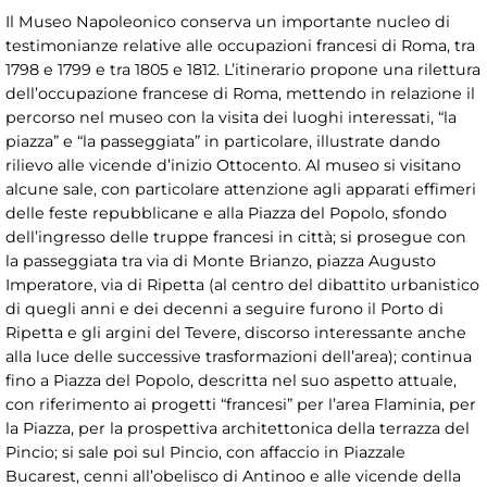
Il Museo Napoleonico conserva un importante nucleo di
testimonianze relative alle occupazioni francesi di Roma, tra
1798 e 1799 e tra 1805 e 1812. L’itinerario propone una rilettura
dell’occupazione francese di Roma, mettendo in relazione il
percorso nel museo con la visita dei luoghi interessati, “la
piazza” e “la passeggiata” in particolare, illustrate dando
rilievo alle vicende d’inizio Ottocento. Al museo si visitano
alcune sale, con particolare attenzione agli apparati effimeri
delle feste repubblicane e alla Piazza del Popolo, sfondo
dell’ingresso delle truppe francesi in città; si prosegue con
la passeggiata tra via di Monte Brianzo, piazza Augusto
Imperatore, via di Ripetta (al centro del dibattito urbanistico
di quegli anni e dei decenni a seguire furono il Porto di
Ripetta e gli argini del Tevere, discorso interessante anche
alla luce delle successive trasformazioni dell’area); continua
fino a Piazza del Popolo, descritta nel suo aspetto attuale,
con riferimento ai progetti “francesi” per l’area Flaminia, per
la Piazza, per la prospettiva architettonica della terrazza del
Pincio; si sale poi sul Pincio, con affaccio in Piazzale
Bucarest, cenni all’obelisco di Antinoo e alle vicende della