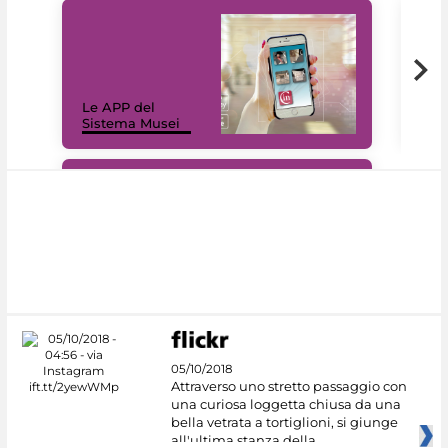
Il 
Le APP del
Mus
Sistema Musei
net
#DiscoverMiC
05/10/2018
Attraverso uno stretto passaggio con
una curiosa loggetta chiusa da una
bella vetrata a tortiglioni, si giunge
all'ultima stanza della