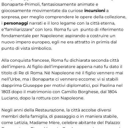
Bonaparte-Primoli, fantasiosamente animate e
giocosamente movimentate da curiose
incursioni
a
sorpresa, per meglio comprendere le opere della collezione,
i
personaggi
narrati e il loro legame con la città eterna,
e“familiarizzare” con loro. Roma fu un punto di riferimento
fondamentale per Napoleone: aspirando a costruire un
nuovo impero europeo, egli ne era attratto in primis dal
punto di vista simbolico.
Alla conquista francese, Roma fu dichiarata seconda città
dell’impero. Al figlio dell’imperatore appena nato fu dato il
titolo di Re di Roma. Né Napoleone né il figlio vennero mai
nell’Urbe, ma i Bonaparte ci vennero eccome: vi si stabilì
dapprima Giuseppe per motivi diplomatici, poi Paolina nel
1803 dopo il matrimonio con Camillo Borghese, dal 1804
Luciano, dopo la rottura con Napoleone.
Negli anni della Restaurazione, la città accolse diversi
membri della famiglia, di passaggio o in maniera stabile,
come Letizia, Madame Mère, celebre abitante del Palazzo