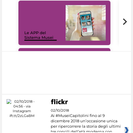
Il 
Le APP del
Mus
Sistema Musei
net
#DiscoverMiC
02/10/2018
Ai #MuseiCapitolini fino al 9
dicembre 2018 un’occasione unica
per ripercorrere la storia degli ultimi
tre concili dell’età moderna con