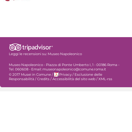
Leggi le recensioni su:
Museo Napoleonico
Museo Napoleonico - Piazza di Ponte Umberto I, 1 - 00186 Roma -
Tel. 060608 - Email: museonapoleonico@comune.roma.it
© 2017 Musei in Comune
/
Privacy
/
Esclusione delle
Responsabilità
/
Credits
/
Accessibilità del sito web
/
XML-rss