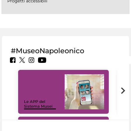
Progetti accessibili
#MuseoNapoleonico
Il 
Le APP del
Mus
Sistema Musei
net