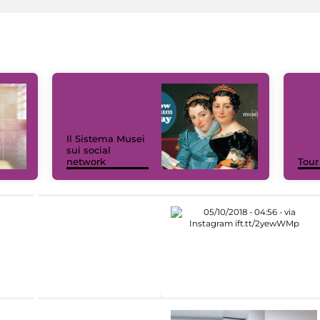
Il Sistema Musei
sui social
network
Tour