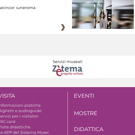
eiincomuneroma
Servizi museali
VISITA
EVENTI
Informazioni pratiche
Biglietti e audioguide
MOSTRE
ervizi per i visitatori
MIC card
isite didattiche
DIDATTICA
Le APP del Sistema Musei