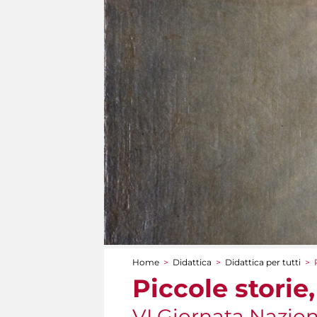
Home
>
Didattica
>
Didattica per tutti
>
Tu sei qui
Piccole storie
VI Giornata Nazion