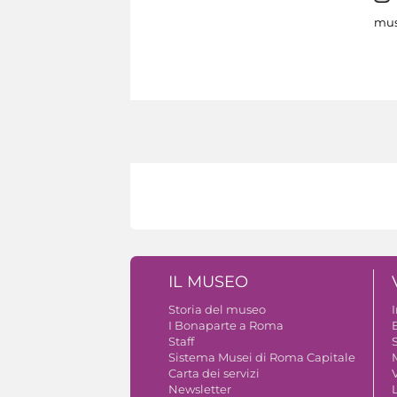
mus
IL MUSEO
Storia del museo
I Bonaparte a Roma
Staff
S
Sistema Musei di Roma Capitale
Carta dei servizi
V
Newsletter