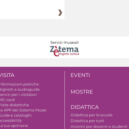
Servizi museali
VISITA
EVENTI
Informazioni pratiche
Biglietti e audioguide
MOSTRE
ervizi per i visitatori
MIC card
isite didattiche
DIDATTICA
Le APP del Sistema Musei
Didattica per le scuole
Guide e cataloghi
ccessibilità
Didattica per tutti
La tua opinione
Incontri per docenti e studenti