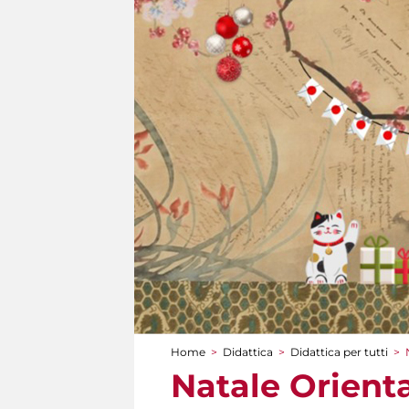
Home
>
Didattica
>
Didattica per tutti
>
Tu sei qui
Natale Orienta