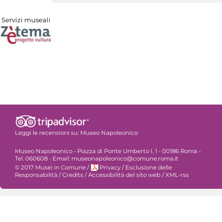
Servizi museali
Leggi le recensioni su:
Museo Napoleonico
Museo Napoleonico - Piazza di Ponte Umberto I, 1 - 00186 Roma -
Tel. 060608 - Email: museonapoleonico@comune.roma.it
© 2017 Musei in Comune
/
Privacy
/
Esclusione delle
Responsabilità
/
Credits
/
Accessibilità del sito web
/
XML-rss