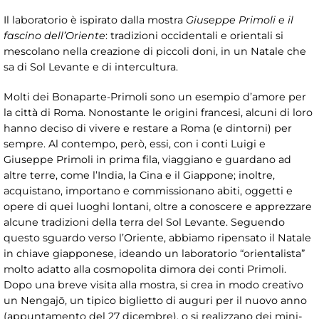
Il laboratorio è ispirato dalla mostra
Giuseppe Primoli e il
fascino dell’Oriente
: tradizioni occidentali e orientali si
mescolano nella creazione di piccoli doni, in un Natale che
sa di Sol Levante e di intercultura.
Molti dei Bonaparte-Primoli sono un esempio d’amore per
la città di Roma. Nonostante le origini francesi, alcuni di loro
hanno deciso di vivere e restare a Roma (e dintorni) per
sempre. Al contempo, però, essi, con i conti Luigi e
Giuseppe Primoli in prima fila, viaggiano e guardano ad
altre terre, come l’India, la Cina e il Giappone; inoltre,
acquistano, importano e commissionano abiti, oggetti e
opere di quei luoghi lontani, oltre a conoscere e apprezzare
alcune tradizioni della terra del Sol Levante. Seguendo
questo sguardo verso l’Oriente, abbiamo ripensato il Natale
in chiave giapponese, ideando un laboratorio “orientalista”
molto adatto alla cosmopolita dimora dei conti Primoli.
Dopo una breve visita alla mostra, si crea in modo creativo
un Nengajō, un tipico biglietto di auguri per il nuovo anno
(appuntamento del 27 dicembre), o si realizzano dei mini-