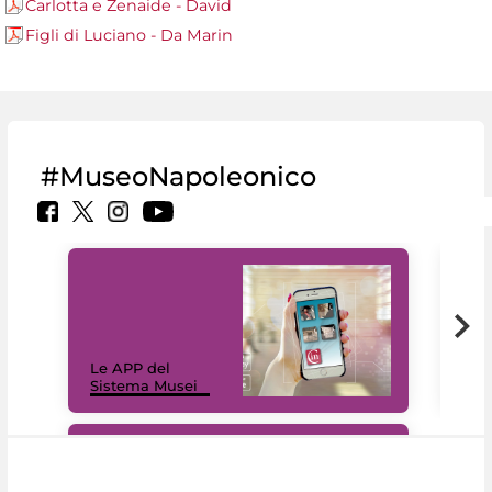
Carlotta e Zenaide - David
Figli di Luciano - Da Marin
#MuseoNapoleonico
Il 
Le APP del
Mus
Sistema Musei
net