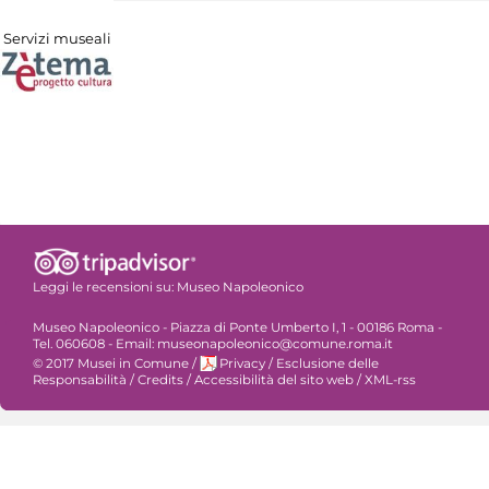
Servizi museali
Leggi le recensioni su:
Museo Napoleonico
Museo Napoleonico - Piazza di Ponte Umberto I, 1 - 00186 Roma -
Tel. 060608 - Email: museonapoleonico@comune.roma.it
© 2017 Musei in Comune
/
Privacy
/
Esclusione delle
Responsabilità
/
Credits
/
Accessibilità del sito web
/
XML-rss