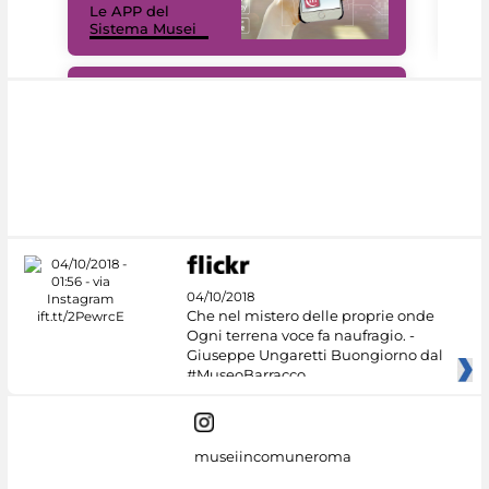
Le APP del
Mus
Sistema Musei
net
#DiscoverMiC
04/10/2018
Che nel mistero delle proprie onde
Ogni terrena voce fa naufragio. -
Giuseppe Ungaretti Buongiorno dal
#MuseoBarracco
museiincomuneroma