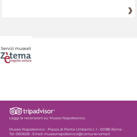
Servizi museali
Leggi le recensioni su:
Museo Napoleonico
Museo Napoleonico - Piazza di Ponte Umberto I, 1 - 00186 Roma -
Tel. 060608 - Email: museonapoleonico@comune.roma.it