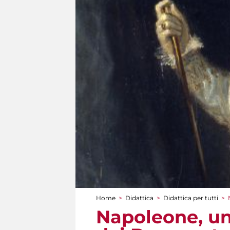
Home
>
Didattica
>
Didattica per tutti
>
Tu sei qui
Napoleone, un 