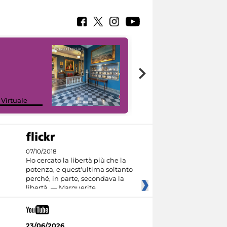
Google Arts &
 Virtuale
Culture
07/10/2018
Ho cercato la libertà più che la
potenza, e quest'ultima soltanto
perché, in parte, secondava la
libertà. — Marguerite
23/06/2026