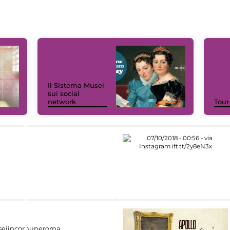
Il Sistema Musei
sui social
network
Tour
eiincomuneroma