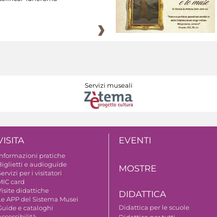
Servizi museali
VISITA
EVENTI
Informazioni pratiche
Biglietti e audioguide
MOSTRE
ervizi per i visitatori
MIC card
isite didattiche
DIDATTICA
Le APP del Sistema Musei
Didattica per le scuole
Guide e cataloghi
ccessibilità
Didattica per tutti