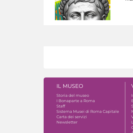
IL MUSEO
Storia del museo
I Bonaparte a Roma
Staff
S
Sistema Musei di Roma Capitale
Carta dei servizi
V
Newsletter
A