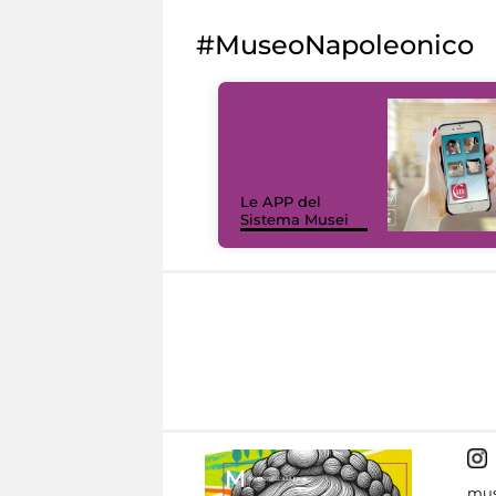
#MuseoNapoleonico
Le APP del
Sistema Musei
mus