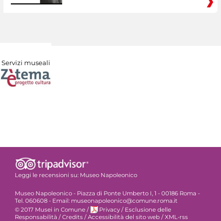
Servizi museali
Leggi le recensioni su:
Museo Napoleonico
Museo Napoleonico - Piazza di Ponte Umberto I, 1 - 00186 Roma -
Tel. 060608 - Email: museonapoleonico@comune.roma.it
© 2017 Musei in Comune
/
Privacy
/
Esclusione delle
Responsabilità
/
Credits
/
Accessibilità del sito web
/
XML-rss