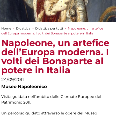
Home
>
Didattica
>
Didattica per tutti
>
Napoleone, un artefice
Tu sei qui
dell’Europa moderna. I volti dei Bonaparte al potere in Italia
Napoleone, un artefice
dell’Europa moderna. I
volti dei Bonaparte al
potere in Italia
24/09/2011
Museo Napoleonico
Visita guidata nell'ambito delle Giornate Europee del
Patrimonio 2011.
Un percorso guidato attraverso le opere del Museo