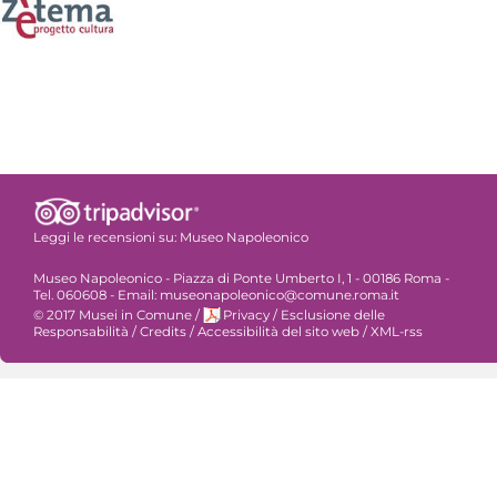
Leggi le recensioni su:
Museo Napoleonico
Museo Napoleonico - Piazza di Ponte Umberto I, 1 - 00186 Roma -
Tel. 060608 - Email: museonapoleonico@comune.roma.it
© 2017 Musei in Comune
/
Privacy
/
Esclusione delle
Responsabilità
/
Credits
/
Accessibilità del sito web
/
XML-rss