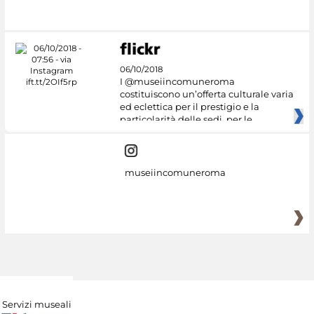
#DiscoverMiC
06/10/2018
I @museiincomuneroma
costituiscono un’offerta culturale varia
ed eclettica per il prestigio e la
particolarità delle sedi, per le
museiincomuneroma
Servizi museali