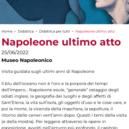
Home
>
Didattica
>
Didattica per tutti
>
Napoleone ultimo atto
Tu sei qui
Napoleone ultimo atto
25/06/2022
Museo Napoleonico
Visita guidata sugli ultimi anni di Napoleone
Il blu dell’oceano non è l’oro e la porpora dei tempi
dell’Impero… Napoleone esule, “generale” ostaggio degli
odiati inglesi, la geografia dei luoghi e degli affetti di
Sant’Elena, la vita sull’isola, gli oggetti d’uso e le cose care, e
poi la morte, la vicenda della maschera, la sepoltura, il
ritorno delle ceneri vent’anni dopo. Questi i temi della visita
(e della mostra). Per leggere attraverso le opere in
esposizione, avvolti nell’azzurro più profondo, il capitolo