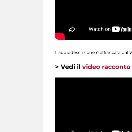
L'audiodescrizione è affiancata dal
v
> Vedi il
video racconto 