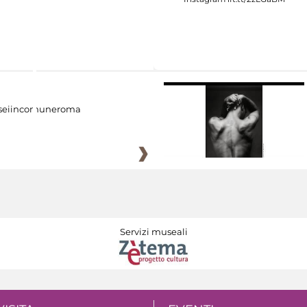
eiincomuneroma
Servizi museali