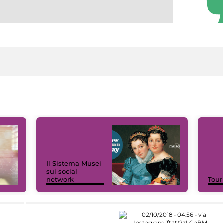
Il Sistema Musei
sui social
network
Tour