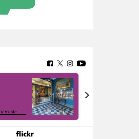
Google Arts &
 Virtuale
Culture