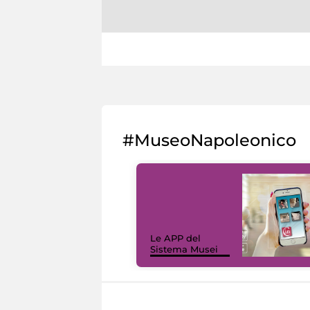
#MuseoNapoleonico
Le APP del
Sistema Musei