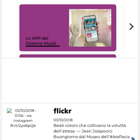
Il 
Le APP del
Mus
Sistema Musei
net
#DiscoverMiC
03/10/2018
Beati coloro che coltivano la voluttà
dell'attesa. — Jean Josipovici
Buongiorno dal Museo dell'#AraPacis