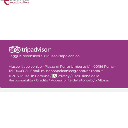
Leggi le recensioni su:
Museo Napoleonico
Museo Napoleonico - Piazza di Ponte Umberto I, 1 - 00186 Roma -
Tel. 060608 - Email: museonapoleonico@comune.roma.it
© 2017 Musei in Comune
/
Privacy
/
Esclusione delle
Responsabilità
/
Credits
/
Accessibilità del sito web
/
XML-rss