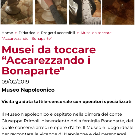
Home
>
Didattica
>
Progetti accessibili
>
Musei da toccare
Tu sei qui
“Accarezzando i Bonaparte"
Musei da toccare
“Accarezzando i
Bonaparte"
09/02/2019
Museo Napoleonico
Visita guidata tattile-sensoriale con operatori specializzati
Il Museo Napoleonico è ospitato nella dimora del conte
Giuseppe Primoli, discendente della famiglia Bonaparte, del
quale conserva arredi e opere d’arte. Il Museo è luogo ideale
per raccontare le vicende di Napoleone e dei personaggi