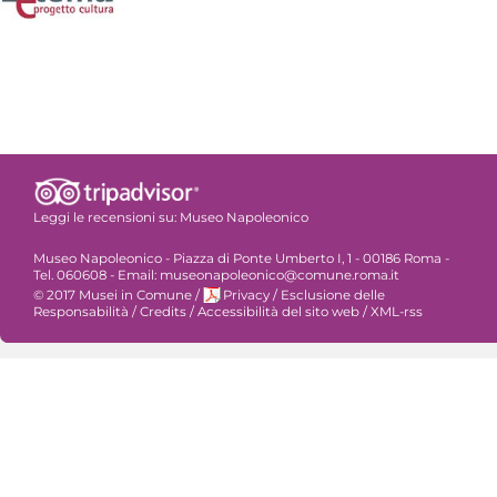
Leggi le recensioni su:
Museo Napoleonico
Museo Napoleonico - Piazza di Ponte Umberto I, 1 - 00186 Roma -
Tel. 060608 - Email: museonapoleonico@comune.roma.it
© 2017 Musei in Comune
/
Privacy
/
Esclusione delle
Responsabilità
/
Credits
/
Accessibilità del sito web
/
XML-rss