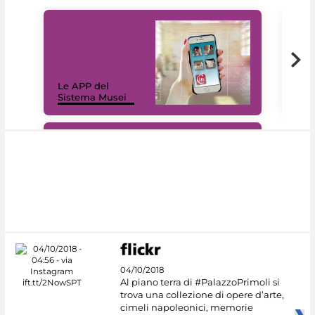
Il 
Le APP del
Mus
Sistema Musei
net
#DiscoverMiC
04/10/2018
Al piano terra di #PalazzoPrimoli si
trova una collezione di opere d’arte,
cimeli napoleonici, memorie