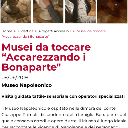
Home
>
Didattica
>
Progetti accessibili
>
Musei da toccare
Tu sei qui
“Accarezzando i Bonaparte"
Musei da toccare
“Accarezzando i
Bonaparte"
08/06/2019
Museo Napoleonico
Visita guidata tattile-sensoriale con operatori specializzati
Il Museo Napoleonico è ospitato nella dimora del conte
Giuseppe Primoli, discendente della famiglia Bonaparte, del
quale conserva arredi e opere d’arte. Il Museo è luogo ideale
per raccontare le vicende di Napoleone e dei personaggi