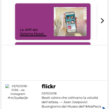
Il 
Le APP del
Mus
Sistema Musei
net
#DiscoverMiC
03/10/2018
Beati coloro che coltivano la voluttà
dell'attesa. — Jean Josipovici
Buongiorno dal Museo dell'#AraPacis