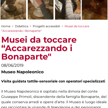
Home
>
Didattica
>
Progetti accessibili
>
Musei da toccare
Tu sei qui
“Accarezzando i Bonaparte"
Musei da toccare
“Accarezzando i
Bonaparte"
08/06/2019
Museo Napoleonico
Visita guidata tattile-sensoriale con operatori specializzati
Il Museo Napoleonico è ospitato nella dimora del conte
Giuseppe Primoli, discendente della famiglia Bonaparte, del
quale conserva arredi e opere d’arte. Il Museo è luogo ideale
per raccontare le vicende di Napoleone e dei personaggi