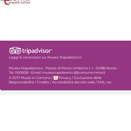
Leggi le recensioni su:
Museo Napoleonico
Museo Napoleonico - Piazza di Ponte Umberto I, 1 - 00186 Roma -
Tel. 060608 - Email: museonapoleonico@comune.roma.it
© 2017 Musei in Comune
/
Privacy
/
Esclusione delle
Responsabilità
/
Credits
/
Accessibilità del sito web
/
XML-rss