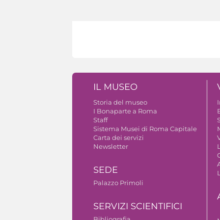
IL MUSEO
Storia del museo
I Bonaparte a Roma
Staff
S
Sistema Musei di Roma Capitale
Carta dei servizi
V
Newsletter
A
SEDE
Palazzo Primoli
SERVIZI SCIENTIFICI
Bibliografia