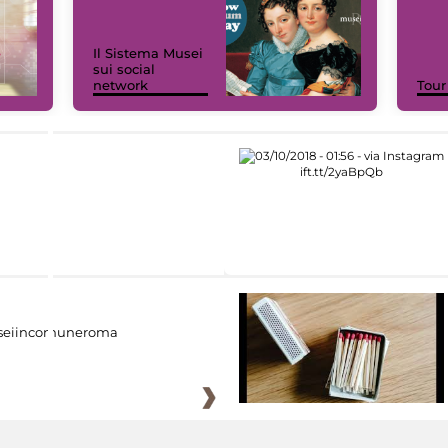
Il Sistema Musei
sui social
network
Tour
eiincomuneroma