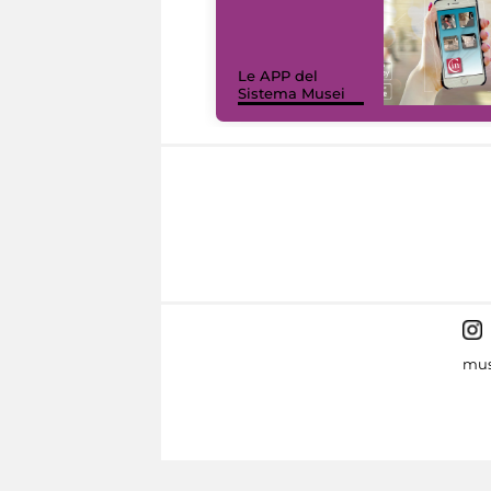
Le APP del
Sistema Musei
mus