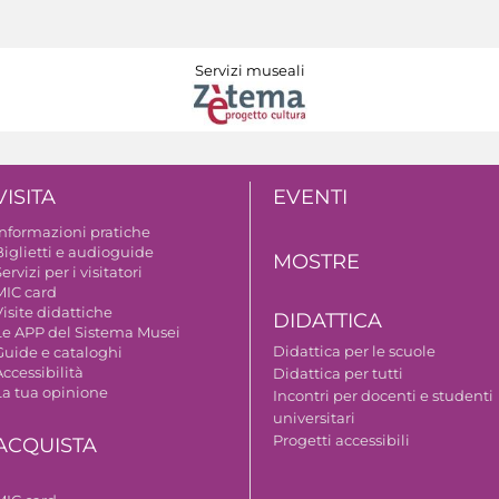
Servizi museali
VISITA
EVENTI
Informazioni pratiche
Biglietti e audioguide
MOSTRE
ervizi per i visitatori
MIC card
isite didattiche
DIDATTICA
Le APP del Sistema Musei
Didattica per le scuole
Guide e cataloghi
ccessibilità
Didattica per tutti
La tua opinione
Incontri per docenti e studenti
universitari
Progetti accessibili
ACQUISTA