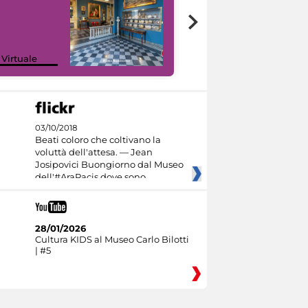
Google Arts &
 Virtuale
Culture
03/10/2018
Beati coloro che coltivano la
voluttà dell'attesa. — Jean
Josipovici Buongiorno dal Museo
dell'#AraPacis dove sono
28/01/2026
Cultura KIDS al Museo Carlo Bilotti
| #5