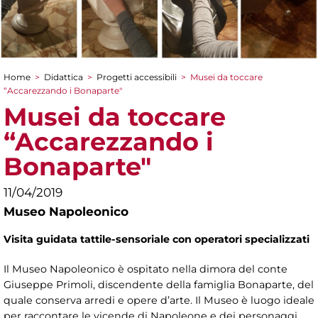
Home
>
Didattica
>
Progetti accessibili
>
Musei da toccare
Tu sei qui
“Accarezzando i Bonaparte"
Musei da toccare
“Accarezzando i
Bonaparte"
11/04/2019
Museo Napoleonico
Visita guidata tattile-sensoriale con operatori specializzati
Il Museo Napoleonico è ospitato nella dimora del conte
Giuseppe Primoli, discendente della famiglia Bonaparte, del
quale conserva arredi e opere d’arte. Il Museo è luogo ideale
per raccontare le vicende di Napoleone e dei personaggi