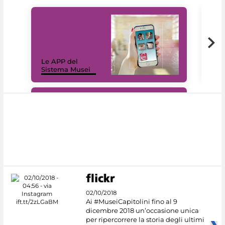
Il 
Le APP del
Mus
Sistema Musei
net
#DiscoverMiC
02/10/2018
Ai #MuseiCapitolini fino al 9
dicembre 2018 un’occasione unica
per ripercorrere la storia degli ultimi