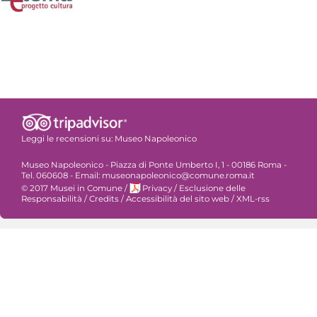
Leggi le recensioni su:
Museo Napoleonico
Museo Napoleonico - Piazza di Ponte Umberto I, 1 - 00186 Roma -
Tel. 060608 - Email: museonapoleonico@comune.roma.it
© 2017 Musei in Comune
/
Privacy
/
Esclusione delle
Responsabilità
/
Credits
/
Accessibilità del sito web
/
XML-rss