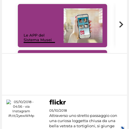
Il 
Le APP del
Mus
Sistema Musei
net
#DiscoverMiC
05/10/2018
Attraverso uno stretto passaggio con
una curiosa loggetta chiusa da una
bella vetrata a tortiglioni, si giunge