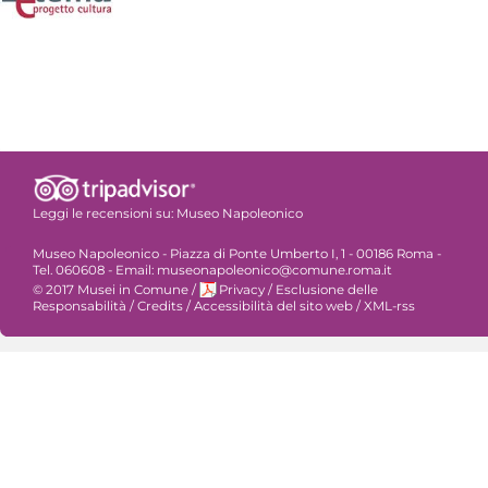
Leggi le recensioni su:
Museo Napoleonico
Museo Napoleonico - Piazza di Ponte Umberto I, 1 - 00186 Roma -
Tel. 060608 - Email: museonapoleonico@comune.roma.it
© 2017 Musei in Comune
/
Privacy
/
Esclusione delle
Responsabilità
/
Credits
/
Accessibilità del sito web
/
XML-rss