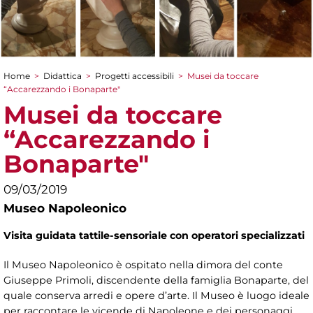
Home
>
Didattica
>
Progetti accessibili
>
Musei da toccare
Tu sei qui
“Accarezzando i Bonaparte"
Musei da toccare
“Accarezzando i
Bonaparte"
09/03/2019
Museo Napoleonico
Visita guidata tattile-sensoriale con operatori specializzati
Il Museo Napoleonico è ospitato nella dimora del conte
Giuseppe Primoli, discendente della famiglia Bonaparte, del
quale conserva arredi e opere d’arte. Il Museo è luogo ideale
per raccontare le vicende di Napoleone e dei personaggi